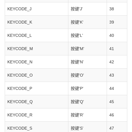
KEYCODE_J
按键'J'
38
KEYCODE_K
按键'K'
39
KEYCODE_L
按键'L'
40
KEYCODE_M
按键'M'
41
KEYCODE_N
按键'N'
42
KEYCODE_O
按键'O'
43
KEYCODE_P
按键'P'
44
KEYCODE_Q
按键'Q'
45
KEYCODE_R
按键'R'
46
KEYCODE_S
按键'S'
47