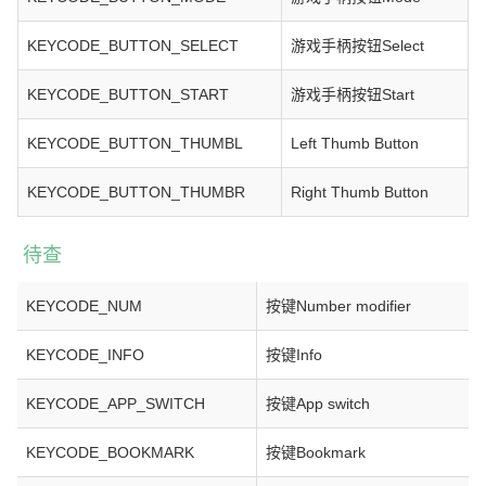
KEYCODE_BUTTON_SELECT
游戏手柄按钮Select
KEYCODE_BUTTON_START
游戏手柄按钮Start
KEYCODE_BUTTON_THUMBL
Left Thumb Button
KEYCODE_BUTTON_THUMBR
Right Thumb Button
待查
KEYCODE_NUM
按键Number modifier
KEYCODE_INFO
按键Info
KEYCODE_APP_SWITCH
按键App switch
KEYCODE_BOOKMARK
按键Bookmark