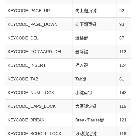
KEYCODE_PAGE_UP
向上翻页键
92
KEYCODE_PAGE_DOWN
向下翻页键
93
KEYCODE_DEL
退格键
67
KEYCODE_FORWARD_DEL
删除键
112
KEYCODE_INSERT
插入键
124
KEYCODE_TAB
Tab键
61
KEYCODE_NUM_LOCK
小键盘锁
143
KEYCODE_CAPS_LOCK
大写锁定键
115
KEYCODE_BREAK
Break/Pause键
121
KEYCODE_SCROLL_LOCK
滚动锁定键
116