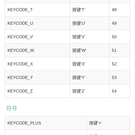
KEYCODE_T
按键'T'
48
KEYCODE_U
按键'U'
49
KEYCODE_V
按键'V'
50
KEYCODE_W
按键'W'
51
KEYCODE_X
按键'X'
52
KEYCODE_Y
按键'Y'
53
KEYCODE_Z
按键'Z'
54
符号
KEYCODE_PLUS
按键'+'