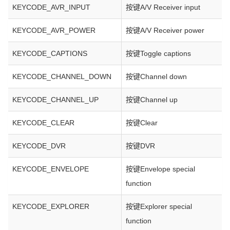
KEYCODE_AVR_INPUT
按键A/V Receiver input
KEYCODE_AVR_POWER
按键A/V Receiver power
KEYCODE_CAPTIONS
按键Toggle captions
KEYCODE_CHANNEL_DOWN
按键Channel down
KEYCODE_CHANNEL_UP
按键Channel up
KEYCODE_CLEAR
按键Clear
KEYCODE_DVR
按键DVR
KEYCODE_ENVELOPE
按键Envelope special
function
KEYCODE_EXPLORER
按键Explorer special
function