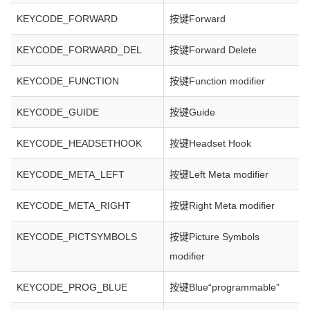
KEYCODE_FORWARD
按键Forward
KEYCODE_FORWARD_DEL
按键Forward Delete
KEYCODE_FUNCTION
按键Function modifier
KEYCODE_GUIDE
按键Guide
KEYCODE_HEADSETHOOK
按键Headset Hook
KEYCODE_META_LEFT
按键Left Meta modifier
KEYCODE_META_RIGHT
按键Right Meta modifier
KEYCODE_PICTSYMBOLS
按键Picture Symbols
modifier
KEYCODE_PROG_BLUE
按键Blue“programmable”