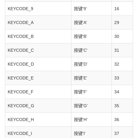
KEYCODE_9
按键'9'
16
KEYCODE_A
按键'A'
29
KEYCODE_B
按键'B'
30
KEYCODE_C
按键'C'
31
KEYCODE_D
按键'D'
32
KEYCODE_E
按键'E'
33
KEYCODE_F
按键'F'
34
KEYCODE_G
按键'G'
35
KEYCODE_H
按键'H'
36
KEYCODE_I
按键'I'
37