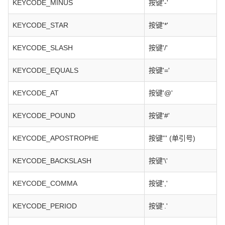
KEYCODE_MINUS
按键'-'
KEYCODE_STAR
按键'*'
KEYCODE_SLASH
按键'/'
KEYCODE_EQUALS
按键'='
KEYCODE_AT
按键'@'
KEYCODE_POUND
按键'#'
KEYCODE_APOSTROPHE
按键''' (单引号)
KEYCODE_BACKSLASH
按键'\'
KEYCODE_COMMA
按键','
KEYCODE_PERIOD
按键'.'