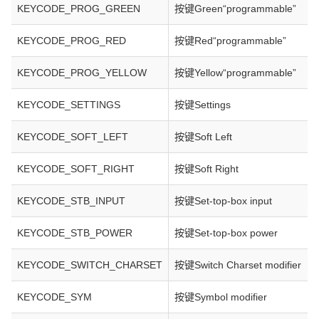
KEYCODE_PROG_GREEN
按键Green“programmable”
KEYCODE_PROG_RED
按键Red“programmable”
KEYCODE_PROG_YELLOW
按键Yellow“programmable”
KEYCODE_SETTINGS
按键Settings
KEYCODE_SOFT_LEFT
按键Soft Left
KEYCODE_SOFT_RIGHT
按键Soft Right
KEYCODE_STB_INPUT
按键Set-top-box input
KEYCODE_STB_POWER
按键Set-top-box power
KEYCODE_SWITCH_CHARSET
按键Switch Charset modifier
KEYCODE_SYM
按键Symbol modifier