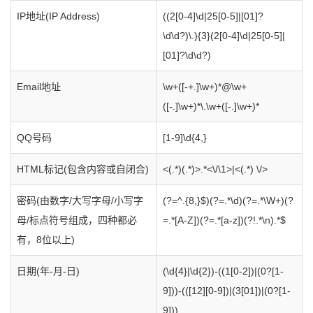
IP地址(IP Address)
((2[0-4]\d|25[0-5]|[01]?
\d\d?)\.){3}(2[0-4]\d|25[0-5]|
[01]?\d\d?)
Email地址
\w+([-+.]\w+)*@\w+
([-.]\w+)*\.\w+([-.]\w+)*
QQ号码
[1-9]\d{4,}
HTML标记(包含内容或自闭合)
<(.*)(.*)>.*<\/\1>|<(.*) \/>
密码(由数字/大写字母/小写字
(?=^.{8,}$)(?=.*\d)(?=.*\W+)(?
母/标点符号组成，四种都必
=.*[A-Z])(?=.*[a-z])(?!.*\n).*$
有，8位以上)
日期(年-月-日)
(\d{4}|\d{2})-((1[0-2])|(0?[1-
9]))-(([12][0-9])|(3[01])|(0?[1-
9]))