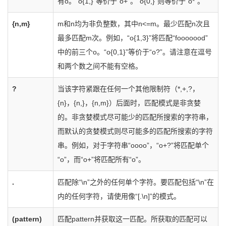
有o。“o{1,}”等价于“o+”。“o{0,}”则等价于“o*”。
{n,m}
m和n均为非负整数，其中n<=m。最少匹配n次且
最多匹配m次。例如，“o{1,3}”将匹配“fooooood”
中的前三个o。“o{0,1}”等价于“o?”。请注意在逗号
和两个数之间不能有空格。
?
当该字符紧跟在任何一个其他限制符（*,+,?，
{n}，{n,}，{n,m}）后面时，匹配模式是非贪婪
的。非贪婪模式尽可能少的匹配所搜索的字符串，
而默认的贪婪模式则尽可能多的匹配所搜索的字符
串。例如，对于字符串“oooo”，“o+?”将匹配单个
“o”，而“o+”将匹配所有“o”。
.
匹配除“\n”之外的任何单个字符。要匹配包括“\n”在
内的任何字符，请使用像“[.\n]”的模式。
(pattern)
匹配pattern并获取这一匹配。所获取的匹配可以