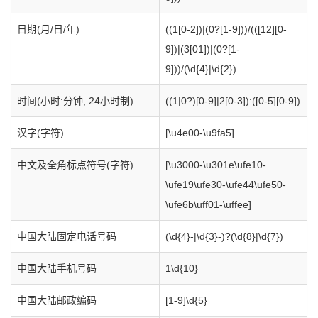
日期(月/日/年)
((1[0-2])|(0?[1-9]))/(([12][0-
9])|(3[01])|(0?[1-
9]))/(\d{4}|\d{2})
时间(小时:分钟, 24小时制)
((1|0?)[0-9]|2[0-3]):([0-5][0-9])
汉字(字符)
[\u4e00-\u9fa5]
中文及全角标点符号(字符)
[\u3000-\u301e\ufe10-
\ufe19\ufe30-\ufe44\ufe50-
\ufe6b\uff01-\uffee]
中国大陆固定电话号码
(\d{4}-|\d{3}-)?(\d{8}|\d{7})
中国大陆手机号码
1\d{10}
中国大陆邮政编码
[1-9]\d{5}