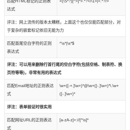
匹配HTML标记的正则表
<(\S*?)[^>]*>.*?</\1>|<.*?/>
达式
评注：网上流传的版本太糟糕，上面这个也仅仅能匹配部分，对
于复杂的嵌套标记依旧无能为力
匹配首尾空白字符的正则
^\s*|\s*$
表达式
评注：可以用来删除行首行尾的空白字符(包括空格、制表符、换
页符等等)，非常有用的表达式
匹配Email地址的正则表达
\w+([-+.]\w+)*@\w+([-.]\w+)*\.\w+
式
([-.]\w+)*
评注：表单验证时很实用
匹配网址URL的正则表达
[a-zA-z]+://[^\s]*
式