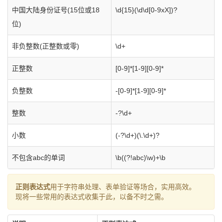
中国大陆身份证号(15位或18
\d{15}(\d\d[0-9xX])?
位)
非负整数(正整数或零)
\d+
正整数
[0-9]*[1-9][0-9]*
负整数
-[0-9]*[1-9][0-9]*
整数
-?\d+
小数
(-?\d+)(\.\d+)?
不包含abc的单词
\b((?!abc)\w)+\b
正则表达式
用于字符串处理、表单验证等场合，实用高效。
现将一些常用的表达式收集于此，以备不时之需。