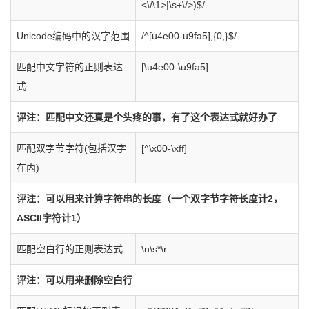
<\/\1>|\s+\/>)$/
Unicode编码中的汉字范围
/^[u4e00-u9fa5],{0,}$/
匹配中文字符的正则表达
[\u4e00-\u9fa5]
式
评注：匹配中文还真是个头疼的事，有了这个表达式就好办了
匹配双字节字符(包括汉字
[^\x00-\xff]
在内)
评注：可以用来计算字符串的长度（一个双字节字符长度计2，
ASCII字符计1）
匹配空白行的正则表达式
\n\s*\r
评注：可以用来删除空白行