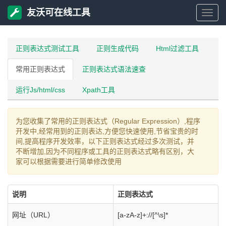
友沃可在线工具
友
沃
正则表达式测试工具
正则生成代码
Html过滤工具
常用正则表达式
正则表达式语法速查
可
运行Js/html/css
Xpath工具
在
为您收集了常用的正则表达式（Regular Expression）,程序
线
开发中,经常用到的正则表达,方便您快速使用,节省宝贵的时
间,提高程序开发效率，以下正则表达式经过多次测试，并
工
不断增加,因为不同程序或工具的正则表达式略有区别，大
家可以根据需要进行简单修改使用
具
说明
正则表达式
网址（URL）
[a-zA-z]+://[^\s]*