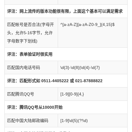
评注：网上流传的版本功能很有限，上面这个基本可以满足需求
匹配帐号是否合法(字母开
^[a-zA-Z][a-zA-Z0-9_]{4,15}$
头，允许5-16字节，允许
字母数字下划线)
评注：表单验证时很实用
匹配国内电话号码
\d{3}-\d{8}|\d{4}-\d{7}
评注：匹配形式如 0511-4405222 或 021-87888822
匹配腾讯QQ号
[1-9][0-9]{4,}
评注：腾讯QQ号从10000开始
匹配中国大陆邮政编码
[1-9]\d{5}(?!\d)