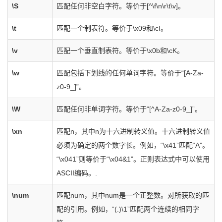
\S
匹配任何非空白字符。等价于[^\f\n\r\t\v]。
\t
匹配一个制表符。等价于\x09和\cI。
\v
匹配一个垂直制表符。等价于\x0b和\cK。
\w
匹配包括下划线的任何单词字符。等价于“[A-Za-
z0-9_]”。
\W
匹配任何非单词字符。等价于“[^A-Za-z0-9_]”。
\xn
匹配n，其中n为十六进制转义值。十六进制转义值
必须为确定的两个数字长。例如，“\x41”匹配“A”。
“\x041”则等价于“\x04&1”。正则表达式中可以使用
ASCII编码。.
\num
匹配num，其中num是一个正整数。对所获取的匹
配的引用。例如，“(.)\1”匹配两个连续的相同字