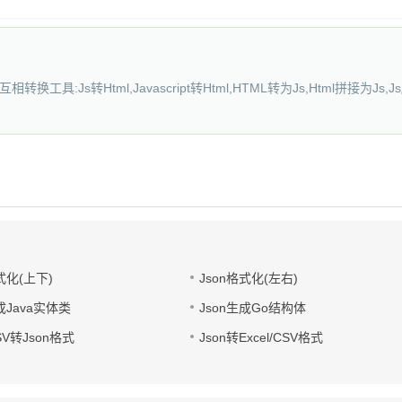
换工具:Js转Html,Javascript转Html,HTML转为Js,Html拼接为Js
式化(上下)
Json格式化(左右)
成Java实体类
Json生成Go结构体
CSV转Json格式
Json转Excel/CSV格式