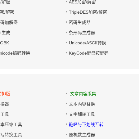
/解密
AES加密/解密
加密/解密
TripleDES加密/解密
电码加解密
密码生成器
wd生成
条形码生成器
转GBK
Unicode/ASCII转换
/Unicode编码转换
KeyCode键盘按键码
动排版
文章内容采集
转换器
文本内容替换
排工具
文字翻转工具
文本压缩工具
驼峰与下划线互转
大写转换工具
随机数生成器