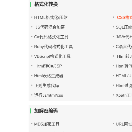
格式化转换
HTML格式化/压缩
CSS格
JS代码混合加密
SQL压
C#代码格式化工具
JAVA
Ruby代码格式化工具
C语言代
VBScript格式化工具
Html转J
Html转C#/JSP
Html转
Html表格生成器
HTML/
正则生成代码
Html过
运行Js/html/css
Xpath
加解密编码
MD5加密工具
URL网