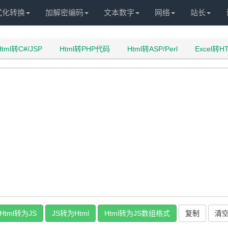
式化转换
加解密编码
文本数字
网络
站长
Html转C#/JSP
Html转PHP代码
Html转ASP/Perl
Excel转
复制