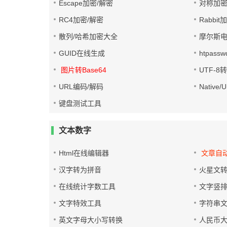
Escape加密/解密
对称加密
RC4加密/解密
Rabbit
散列/哈希加密大全
摩尔斯
GUID在线生成
htpass
图片转Base64
UTF-8
URL编码/解码
Native
键盘测试工具
文本数字
Html在线编辑器
文章自
汉字转为拼音
火星文
在线统计字数工具
文字竖
文字特效工具
字符串
英文字母大小写转换
人民币