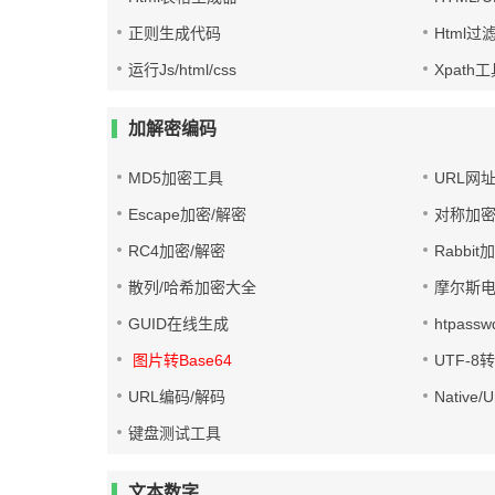
正则生成代码
Html过
运行Js/html/css
Xpath
加解密编码
MD5加密工具
URL网
Escape加密/解密
对称加密
RC4加密/解密
Rabbit
散列/哈希加密大全
摩尔斯
GUID在线生成
htpass
图片转Base64
UTF-8
URL编码/解码
Native
键盘测试工具
文本数字