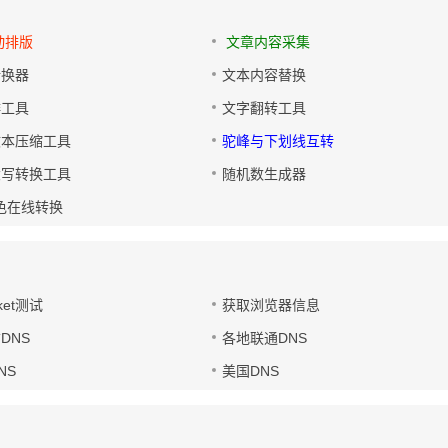
动排版
文章内容采集
转换器
文本内容替换
排工具
文字翻转工具
文本压缩工具
驼峰与下划线互转
大写转换工具
随机数生成器
色在线转换
ket测试
获取浏览器信息
DNS
各地联通DNS
NS
美国DNS