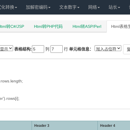
式化转换
加解密编码
文本数字
网络
站长
Html转C#/JSP
Html转PHP代码
Html转ASP/Perl
Html表
表格结构:
列
行
单元格信息：
复
Header 3
Header 4