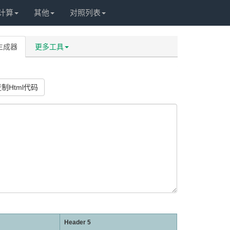
计算
其他
对照列表
格生成器
更多工具
制Html代码
Header 5