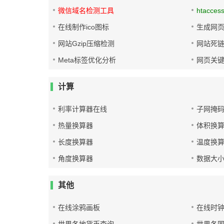
微信域名检测工具
htacces
在线制作ico图标
生成网页
网站Gzip压缩检测
网站死
Meta标签优化分析
网页关
计算
利率计算器在线
子网掩
热量换算器
体积换
长度换算器
温度换
角度换算器
数据大
其他
在线涂鸦画板
在线时