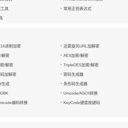
滤工具
常用正则表达式
工具
址16进制加密
迅雷旋风URL加解密
/解密
AES加密/解密
加密/解密
TripleDES加密/解密
电码加解密
密码生成器
wd生成
条形码生成器
转GBK
Unicode/ASCII转换
/Unicode编码转换
KeyCode键盘按键码