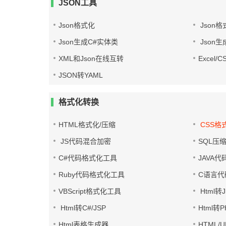
JSON工具
Json格式化
Json格
Json生成C#实体类
Json生
XML和Json在线互转
Excel/
JSON转YAML
格式化转换
HTML格式化/压缩
CSS格
JS代码混合加密
SQL压
C#代码格式化工具
JAVA
Ruby代码格式化工具
C语言代
VBScript格式化工具
Html转J
Html转C#/JSP
Html转
Html表格生成器
HTML/